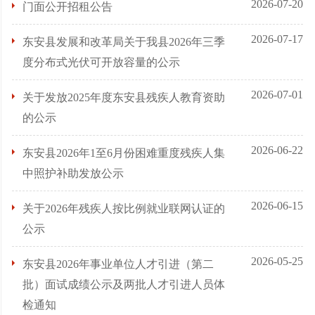
2026-07-20
门面公开招租公告
2026-07-17
东安县发展和改革局关于我县2026年三季
度分布式光伏可开放容量的公示
2026-07-01
关于发放2025年度东安县残疾人教育资助
的公示
2026-06-22
东安县2026年1至6月份困难重度残疾人集
中照护补助发放公示
2026-06-15
关于2026年残疾人按比例就业联网认证的
公示
2026-05-25
东安县2026年事业单位人才引进（第二
批）面试成绩公示及两批人才引进人员体
检通知