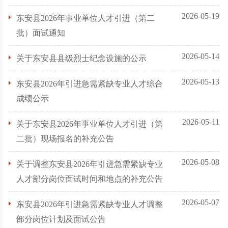
2026-05-19
东安县2026年事业单位人才引进（第二
批）面试通知
2026-05-14
关于东安县县级烈士纪念设施的公示
2026-05-13
东安县2026年引进急需紧缺专业人才综合
成绩公示
2026-05-11
关于东安县2026年事业单位人才引进（第
二批）现场报名的补充公告
2026-05-08
关于调整东安县2026年引进急需紧缺专业
人才部分岗位面试时间和地点的补充公告
2026-05-07
东安县2026年引进急需紧缺专业人才调整
部分岗位计划及面试公告