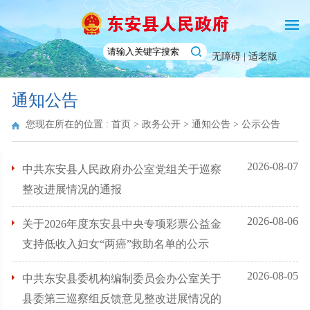
无障碍 |
适老版
通知公告
您现在所在的位置 :
首页
>
政务公开
>
通知公告
>
公示公告
2026-08-07
中共东安县人民政府办公室党组关于巡察
整改进展情况的通报
2026-08-06
关于2026年度东安县中央专项彩票公益金
支持低收入妇女“两癌”救助名单的公示
2026-08-05
中共东安县委机构编制委员会办公室关于
县委第三巡察组反馈意见整改进展情况的